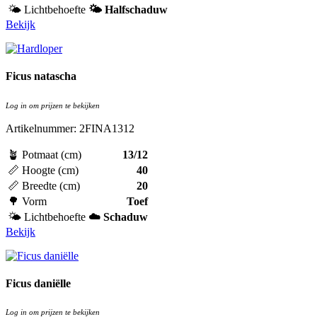
🌤️ Lichtbehoefte
🌤️ Halfschaduw
Bekijk
Ficus natascha
Log in om prijzen te bekijken
Artikelnummer: 2FINA1312
🪴 Potmaat (cm)
13/12
📏 Hoogte (cm)
40
📏 Breedte (cm)
20
🌳 Vorm
Toef
🌤️ Lichtbehoefte
☁️ Schaduw
Bekijk
Ficus daniëlle
Log in om prijzen te bekijken