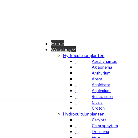
Home
Webshop
Hydrocultuur planten
Aeschynantus
Aglaonema
Anthurium
Areca
Aspidistra
Asplenium
Beaucarnea
Clusia
Croton
Hydrocultuur planten
Caryota
Chlorophytum
Dracaena
Ficus