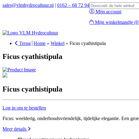
Search
sales@vlmhydrocultuur.nl
|
0162 – 68 72 94
for:
Mijn account
Mijn winkelmandje
(0
Terug
Home
»
Winkel
»
Ficus cyathistipula
Ficus cyathistipula
Ficus cyathistipula
Log in om te bestellen
Ficus: weelderig, onderhoudsvriendelijk, tijdelijke elegantie. Een g
Meer details