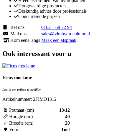
Breed assortiment van hydroplanten
Hoogwaardige producten
Deskundig advies door professionals
Concurrerende prijzen
Bel ons
0162 – 68 72 94
Mail ons
sales@vlmhydrocultuur.nl
Kom eens langs
Maak een afspraak
Ook interessant voor u
Ficus moclame
Log in om prijzen te bekijken
Artikelnummer: 2FIMO1312
🪴 Potmaat (cm)
13/12
📏 Hoogte (cm)
40
📏 Breedte (cm)
20
🌳 Vorm
Toef