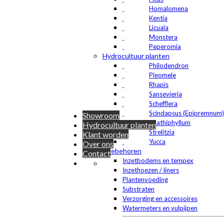
Homalomena
Kentia
Licuala
Monstera
Peperomia
Hydrocultuur planten
Philodendron
Pleomele
Rhapis
Sansevieria
Schefflera
Scindapsus (Epipremnum)
Showroom
Spathiphyllum
Hydrocultuur planten
Strelitzia
Klant worden
Yucca
Over ons
Toebehoren
Contact
Inzetbodems en tempex
Inzethoezen / liners
Plantenvoeding
Substraten
Verzorging en accessoires
Watermeters en vulpijpen